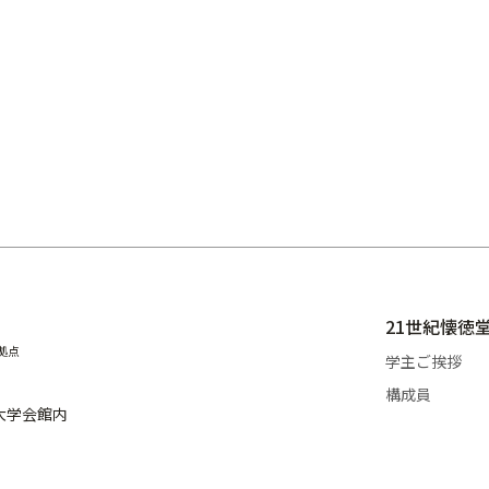
21世紀懐徳
拠点
学主ご挨拶
構成員
阪大学会館内