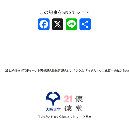
この記事をSNSでシェア
F
X
L
共
a
i
有
c
n
e
e
b
21世紀懐徳堂TOP
イベント
天然記念物指定 記念シンポジウム 「マチカネワニ化石―過去から
o
o
k
生きがいを育む知のネットワーク拠点