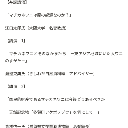
【基調講演】
「マチカネワニは龍の起源なのか？」
江口太郎氏（大阪大学 名誉教授）
【講演 1】
「マチカネワニとそのなかまたち －東アジア地域にいた大ワニ
のすがた－」
渡邊克典氏（きしわだ自然資料館 アドバイザー）
【講演 2】
「国民的財産であるマチカネワニは今後どうあるべきか
－天然記念物「多賀町アケボノゾウ」を例にして－」
高橋啓一氏（滋賀県立琵琶湖博物館 名誉館長）