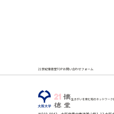
（3）本学では
（4）本学では
認められる範囲
2 .個人情報の
本学では、法
ために個人情報
3 .個人情報の
本学では、個
21世紀懐徳堂TOP
お問い合わせフォーム
要な対策を講じ
4 .個人情報の
本学では、個
生きがいを育む知のネットワーク
ろにより、速や
〒560-0043 大阪府豊中市待兼山町1-13 大