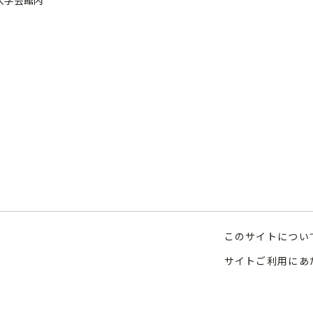
破棄
になった個人情報については、安全かつ適切な方法により廃棄し
クッキー）
サービスの利便性を高めるために一部Cookie（クッキー）とい
kieを利用することにより、入力された情報を一時的に閲覧された
ページや次回アクセス時に再入力の手間を省くことができます。ま
eを使用して、ウェブサイトの利用状況に関するデータを集計してい
の個人を特定する情報は含まれていません。これにより得られた統
改善等の目的に利用させていただきます。
alyticsの利用について
このサイトについ
は、ご利用状況を把握し、より良いコンテンツづくりに役立てる
サイトご利用にあ
e Analyticsを利用してアクセス解析を行っています。データは
nalyticsによって個人情報を特定する情報は取得しておりません。集
用いたします。