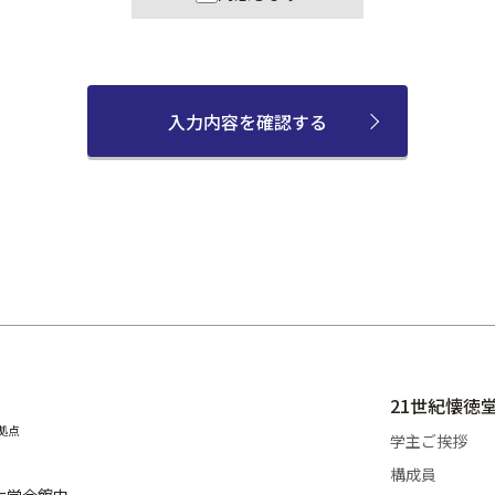
、特定された利用目的の達成に必要な範囲を超えて、個人情報を保
、特定された利用目を変更する場合、変更前の利用目的と相当の
を超えて行いません。
利用について
令に基づく場合を除き、事前に本人の同意を得ることなく、利用目
を利用し、又は提供しません。
管理について
人情報の漏えい、紛失又は改ざんの防止その他の個人情報の適切な
ます。
開示について
21世紀懐徳
人情報について開示、訂正、利用停止の請求があった場合、本学規
拠点
学主ご挨拶
かに対応します。
構成員
阪大学会館内