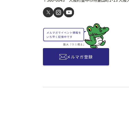
5. 個人情報の
本学では、不要
6.Cookie（
このサイトは、
います。Coo
保存し、他の
メルマガ登録
は、Cooki
には、閲覧者
ウェブサイトの
7.Google An
このサイトで
て、Googl
Google A
の目的にのみ使