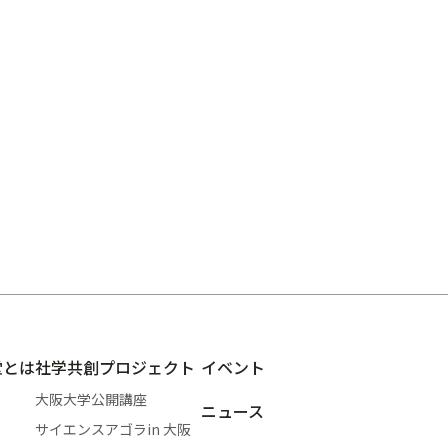
有しません。
関連性を有すると
的以外の目的の
管理のために必
堂とは
社学共創プロジェクト
イベント
定の定めるとこ
大阪大学公開講座
ニュース
サイエンスアゴラin 大阪