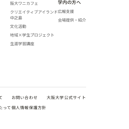
学内の方へ
阪大ワニカフェ
広報支援
クリエイティブアイランド
ます。
中之島
会場提供・紹介
文化活動
地域×学生プロジェクト
う技術を利用して
生涯学習講座
コンピューターに
たこのサイトで
ます。このデータ
計的データは、
て
お問い合わせ
大阪大学公式サイト
ことを目的とし
たって
個人情報保護方針
匿名で集計され、
計した情報は、上記